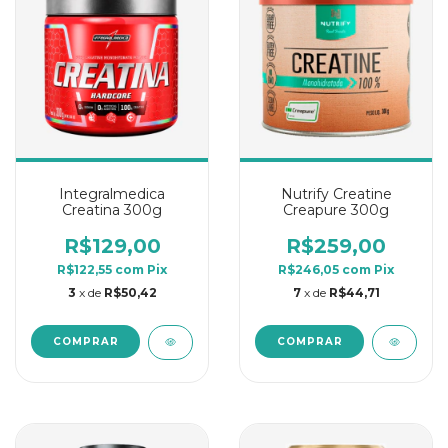
Integralmedica
Nutrify Creatine
Creatina 300g
Creapure 300g
R$129,00
R$259,00
R$122,55
com
Pix
R$246,05
com
Pix
3
x de
R$50,42
7
x de
R$44,71