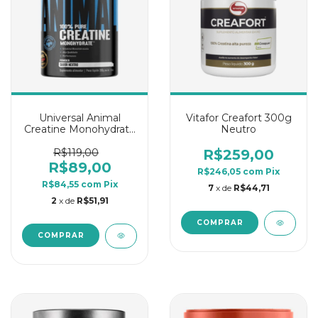
Universal Animal
Vitafor Creafort 300g
Creatine Monohydrate
Neutro
100% Pure 200g
Neutro
R$119,00
R$259,00
R$89,00
R$246,05
com
Pix
R$84,55
com
Pix
7
x de
R$44,71
2
x de
R$51,91