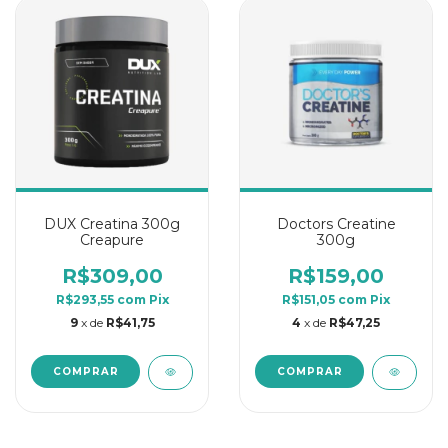
DUX Creatina 300g
Doctors Creatine
Creapure
300g
R$309,00
R$159,00
R$293,55
com
Pix
R$151,05
com
Pix
9
x de
R$41,75
4
x de
R$47,25