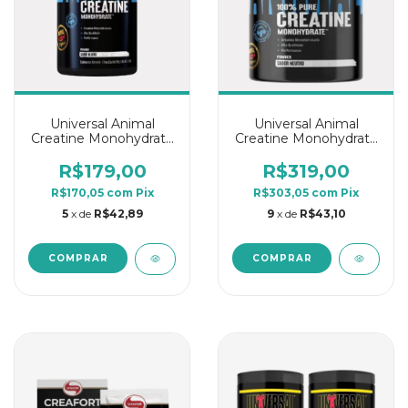
Universal Animal
Universal Animal
Creatine Monohydrate
Creatine Monohydrate
100% Pure 500g
100% Pure 1Kg
Neutro
Neutro
R$179,00
R$319,00
R$170,05
com
Pix
R$303,05
com
Pix
5
x de
R$42,89
9
x de
R$43,10