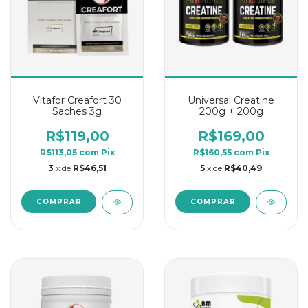
Vitafor Creafort 30
Universal Creatine
Saches 3g
200g + 200g
R$119,00
R$169,00
R$113,05
com
Pix
R$160,55
com
Pix
3
x de
R$46,51
5
x de
R$40,49