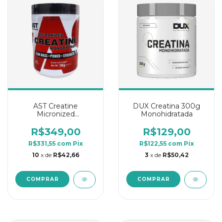
AST Creatine
DUX Creatina 300g
Micronized
Monohidratada
Monohydrate 1Kg
R$349,00
R$129,00
R$331,55
com
Pix
R$122,55
com
Pix
10
x de
R$42,66
3
x de
R$50,42