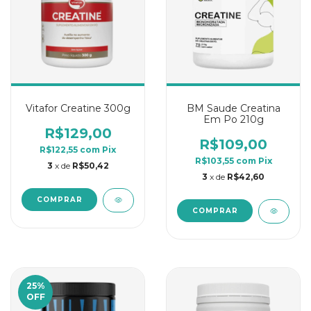
Vitafor Creatine 300g
BM Saude Creatina
Em Po 210g
R$129,00
R$109,00
R$122,55
com
Pix
R$103,55
com
Pix
3
x de
R$50,42
3
x de
R$42,60
25
%
OFF