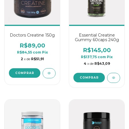
Doctors Creatine 150g
Essential Creatine
Gummy 60caps 240g
R$89,00
R$145,00
R$84,55
com
Pix
R$137,75
com
Pix
2
x de
R$51,91
4
x de
R$43,09
COMPRAR