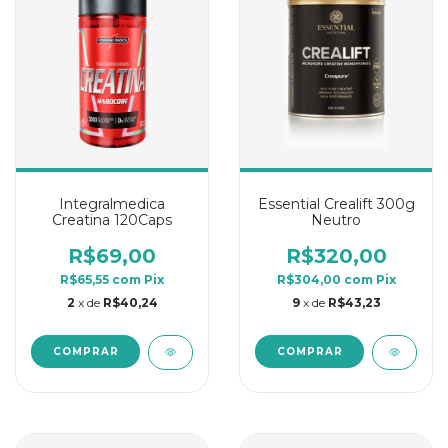
Integralmedica
Essential Crealift 300g
Creatina 120Caps
Neutro
R$69,00
R$320,00
R$65,55
com
Pix
R$304,00
com
Pix
2
x de
R$40,24
9
x de
R$43,23