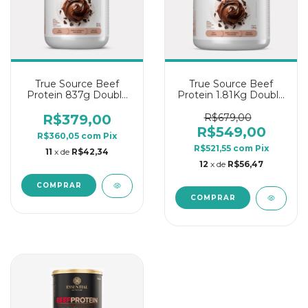
True Source Beef
True Source Beef
Protein 837g Double
Protein 1.81Kg Double
Chocolate Dream
Chocolate Dream
R$379,00
R$679,00
R$549,00
R$360,05
com
Pix
R$521,55
com
Pix
11
x de
R$42,34
12
x de
R$56,47