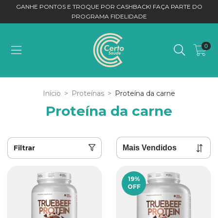
GANHE PONTOS E TROQUE POR CASHBACK! FAÇA PARTE DO
PROGRAMA FIDELIDADE
0
Início
>
Proteínas
>
Proteína da carne
Proteína da carne
Filtrar
19
%
OFF