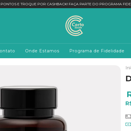
 PONTOS E TROQUE POR CASHBACK! FAÇA PARTE DO PROGRAMA FIDE
ontato
Onde Estamos
Programa de Fidelidade
Iní
D
R