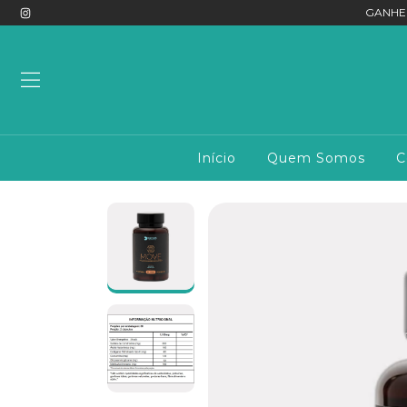
GANHE
Início
Quem Somos
C