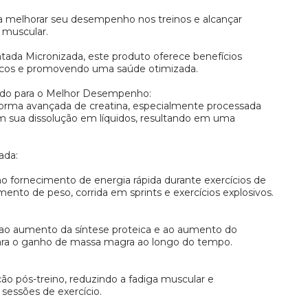
a melhorar seu desempenho nos treinos e alcançar
 muscular.
ada Micronizada, este produto oferece benefícios
ísicos e promovendo uma saúde otimizada.
edo para o Melhor Desempenho:
orma avançada de creatina, especialmente processada
am sua dissolução em líquidos, resultando em uma
ada:
 no fornecimento de energia rápida durante exercícios de
ento de peso, corrida em sprints e exercícios explosivos.
ao aumento da síntese proteica e ao aumento do
para o ganho de massa magra ao longo do tempo.
ão pós-treino, reduzindo a fadiga muscular e
sessões de exercício.