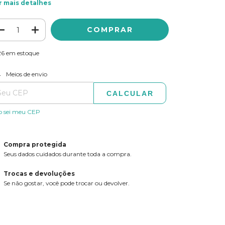
r mais detalhes
26
em estoque
ALTERAR CEP
regas para o CEP:
Meios de envio
CALCULAR
o sei meu CEP
Compra protegida
Seus dados cuidados durante toda a compra.
Trocas e devoluções
Se não gostar, você pode trocar ou devolver.