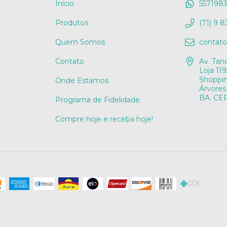
Início
557198
Produtos
(71) 9 
Quem Somos
contat
Contato
Av. Tan
Loja 119
Shoppi
Onde Estamos
Árvores
BA. CEP
Programa de Fidelidade
Compre hoje e receba hoje!