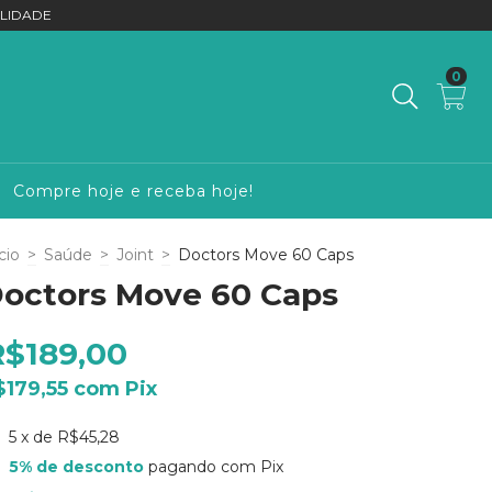
LIDADE
0
Compre hoje e receba hoje!
cio
>
Saúde
>
Joint
>
Doctors Move 60 Caps
octors Move 60 Caps
R$189,00
$179,55
com
Pix
5
x de
R$45,28
5% de desconto
pagando com Pix