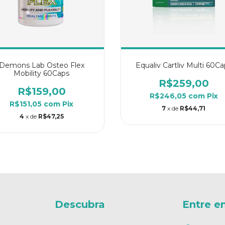
Demons Lab Osteo Flex
Equaliv Cartliv Multi 60Ca
Mobility 60Caps
R$259,00
R$159,00
R$246,05
com
Pix
R$151,05
com
Pix
7
x de
R$44,71
4
x de
R$47,25
Descubra
Entre e