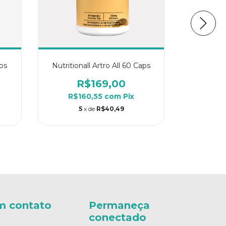
ps
Nutritionall Artro All 60 Caps
Essential 
R$169,00
R
R$160,55
com
Pix
R$2
5
x de
R$40,49
6
m contato
Permaneça
conectado