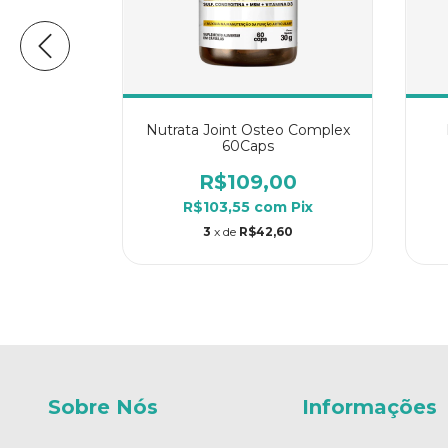
Tipo II 60
Nutrata Joint Osteo Complex
60Caps
00
R$109,00
m
Pix
R$103,55
com
Pix
28
3
x de
R$42,60
Sobre Nós
Informações