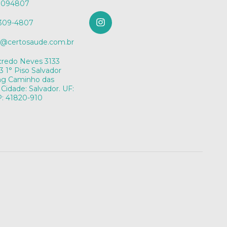
3094807
8309-4807
o@certosaude.com.br
credo Neves 3133
3 1° Piso Salvador
ng Caminho das
 Cidade: Salvador. UF:
: 41820-910