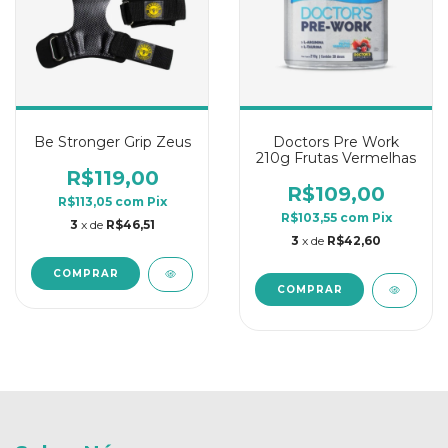
Be Stronger Grip Zeus
Doctors Pre Work
210g Frutas Vermelhas
R$119,00
R$109,00
R$113,05
com
Pix
R$103,55
com
Pix
3
x de
R$46,51
3
x de
R$42,60
COMPRAR