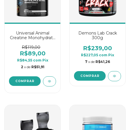
Universal Animal
Demons Lab Crack
Creatine Monohydrate
300g
100% Pure 200g
Neutro
R$119,00
R$239,00
R$89,00
R$227,05
com
Pix
R$84,55
com
Pix
7
x de
R$41,26
2
x de
R$51,91
COMPRAR