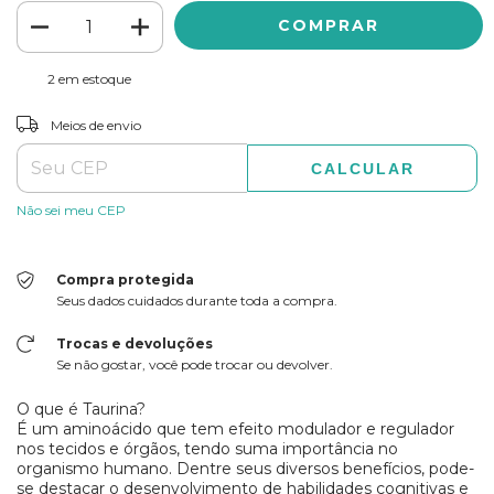
2
em estoque
ALTERAR CEP
Entregas para o CEP:
Meios de envio
CALCULAR
Não sei meu CEP
Compra protegida
Seus dados cuidados durante toda a compra.
Trocas e devoluções
Se não gostar, você pode trocar ou devolver.
O que é Taurina?
É um aminoácido que tem efeito modulador e regulador
nos tecidos e órgãos, tendo suma importância no
organismo humano. Dentre seus diversos benefícios, pode-
se destacar o desenvolvimento de habilidades cognitivas e