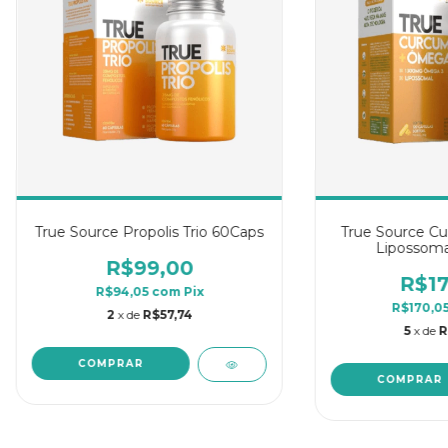
True Source Propolis Trio 60Caps
True Source 
Lipossoma
R$99,00
R$17
R$94,05
com
Pix
R$170,0
2
x de
R$57,74
5
x de
R