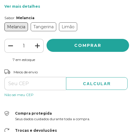
Ver mais detalhes
Sabor:
Melancia
Melancia
Tangerina
Limão
7
em estoque
ALTERAR CEP
Entregas para o CEP:
Meios de envio
CALCULAR
Não sei meu CEP
Compra protegida
Seus dados cuidados durante toda a compra.
Trocas e devoluções