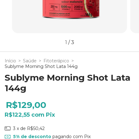
1
/
3
Início
>
Saúde
>
Fitoterápico
>
Sublyme Morning Shot Lata 144g
Sublyme Morning Shot Lata
144g
R$129,00
R$122,55
com
Pix
3
x de
R$50,42
5% de desconto
pagando com Pix