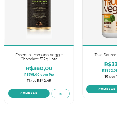
Essential Immuno Veggie
True Source
Chocolate 512g Lata
R$33
R$380,00
R$322,0
R$361,00
com
Pix
10
x de
11
x de
R$42,45
COMPRAR