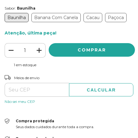
Sabor:
Baunilha
Baunilha
Banana Com Canela
Cacau
Paçoca
Atenção, última peça!
1
em estoque
ALTERAR CEP
Entregas para o CEP:
Meios de envio
CALCULAR
Não sei meu CEP
Compra protegida
Seus dados cuidados durante toda a compra.